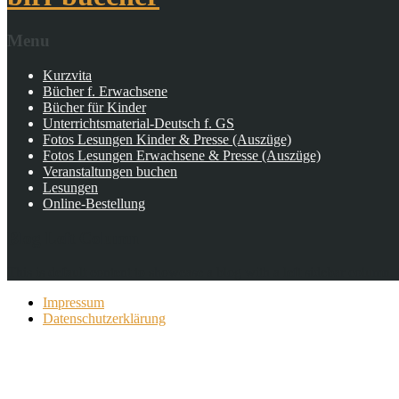
Menu
Kurzvita
Bücher f. Erwachsene
Bücher für Kinder
Unterrichtsmaterial-Deutsch f. GS
Fotos Lesungen Kinder & Presse (Auszüge)
Fotos Lesungen Erwachsene & Presse (Auszüge)
Veranstaltungen buchen
Lesungen
Online-Bestellung
Blog Left Column
This is default content to showcase a blog with a left sidebar column. 
Impressum
Datenschutzerklärung
Copyright © 2026 Birgit Richter/Gitti Strohschein.All rights reserved.