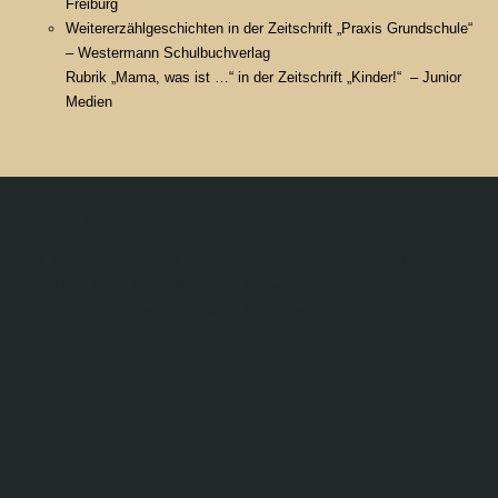
Freiburg
Weitererzählgeschichten in der Zeitschrift „Praxis Grundschule“
– Westermann Schulbuchverlag
Rubrik „Mama, was ist …“ in der Zeitschrift „Kinder!“ – Junior
Medien
Page Left Column
This is default content to showcase a page with a left sidebar
column. Once you publish your first widget to this position, this
sample content will be replaced by your widget.