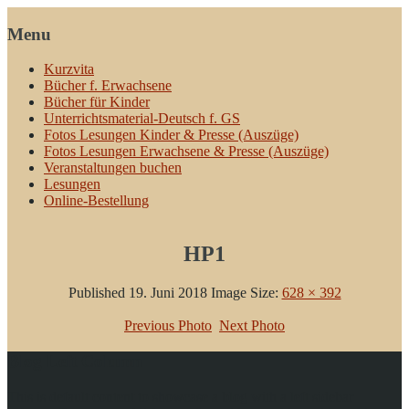
Menu
Kurzvita
Bücher f. Erwachsene
Bücher für Kinder
Unterrichtsmaterial-Deutsch f. GS
Fotos Lesungen Kinder & Presse (Auszüge)
Fotos Lesungen Erwachsene & Presse (Auszüge)
Veranstaltungen buchen
Lesungen
Online-Bestellung
HP1
Published
19. Juni 2018
Image Size:
628 × 392
Previous Photo
Next Photo
Blog Left Column
This is default content to showcase a blog with a left sidebar