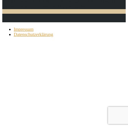
column. Once you publish your first widget to this position, this
sample content will be replaced by your widget.
Impressum
Datenschutzerklärung
Copyright © 2026 Birgit Richter/Gitti Strohschein.All rights
reserved.