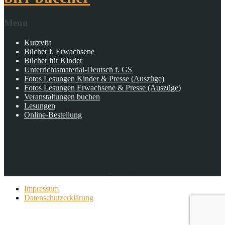
Menu
Kurzvita
Bücher f. Erwachsene
Bücher für Kinder
Unterrichtsmaterial-Deutsch f. GS
Fotos Lesungen Kinder & Presse (Auszüge)
Fotos Lesungen Erwachsene & Presse (Auszüge)
Veranstaltungen buchen
Lesungen
Online-Bestellung
Blog Left Column
This is default content to showcase a blog with a left sidebar
column. Once you publish your first widget to this position, this
sample content will be replaced by your widget.
Impressum
Datenschutzerklärung
Copyright © 2026 Birgit Richter/Gitti Strohschein.All rights
reserved.