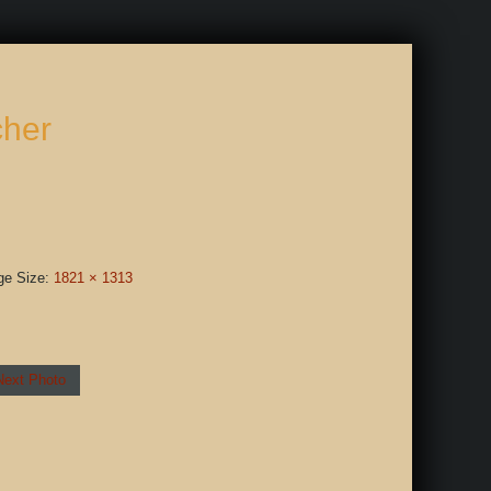
cher
ge Size:
1821 × 1313
Next Photo