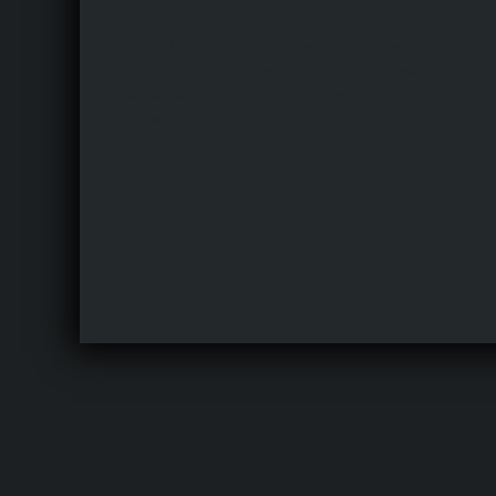
Blog Left Column
This is default content to showcase a blog with a left
sidebar column. Once you publish your first widget to
this position, this sample content will be replaced by
your widget.