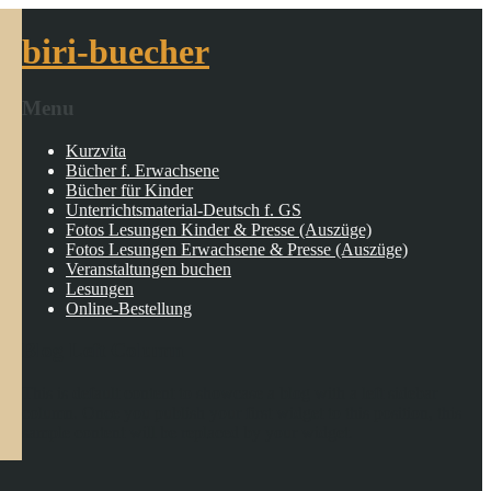
biri-buecher
Menu
Kurzvita
Bücher f. Erwachsene
Bücher für Kinder
Unterrichtsmaterial-Deutsch f. GS
Fotos Lesungen Kinder & Presse (Auszüge)
Fotos Lesungen Erwachsene & Presse (Auszüge)
Veranstaltungen buchen
Lesungen
Online-Bestellung
Blog Left Column
This is default content to showcase a blog with a left sidebar
column. Once you publish your first widget to this position, this
sample content will be replaced by your widget.