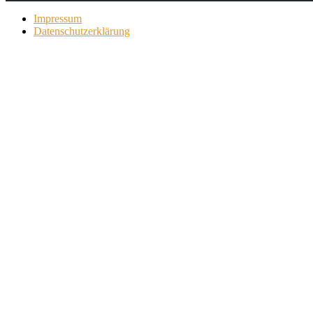
Impressum
Datenschutzerklärung
Copyright © 2026 Birgit Richter/Gitti Strohschein.All rights reserved.