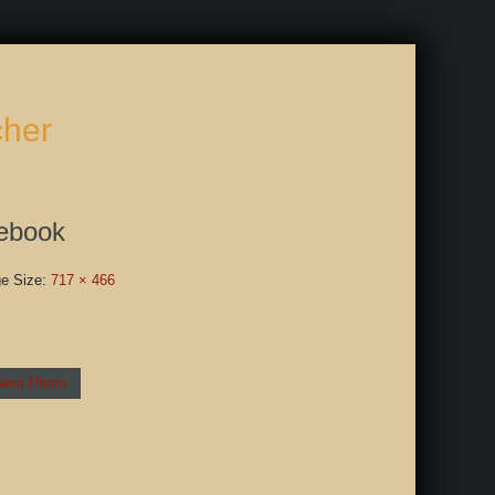
cher
ebook
e Size:
717 × 466
Next Photo