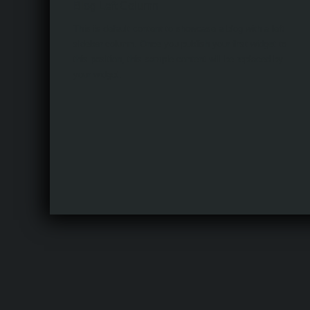
Blog Left Column
This is default content to showcase a blog with a left
sidebar column. Once you publish your first widget to
this position, this sample content will be replaced by
your widget.